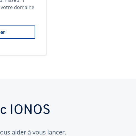
urnisseur ?
t votre domaine
er
ec IONOS
us aider à vous lancer.