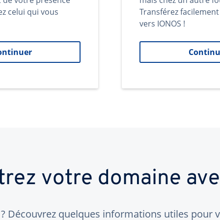
t de votre présence
mais chez un autre fo
ez celui qui vous
Transférez facilemen
vers IONOS !
ontinuer
Continu
trez votre domaine av
 Découvrez quelques informations utiles pour vo